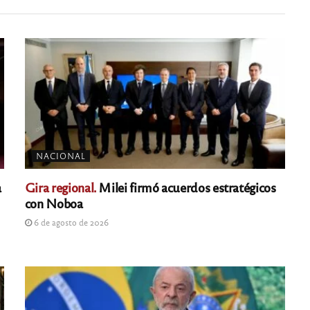
NACIONAL
a
Gira regional.
Milei firmó acuerdos estratégicos
con Noboa
6 de agosto de 2026