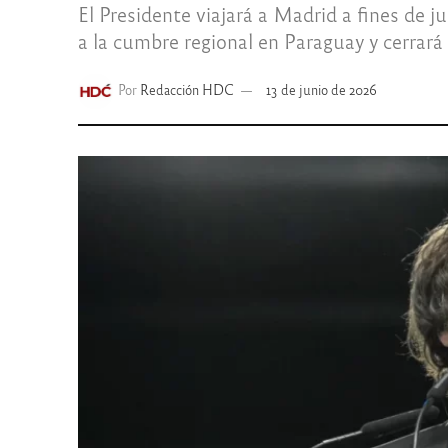
El Presidente viajará a Madrid a fines de 
a la cumbre regional en Paraguay y cerrará
Por
Redacción HDC
13 de junio de 2026