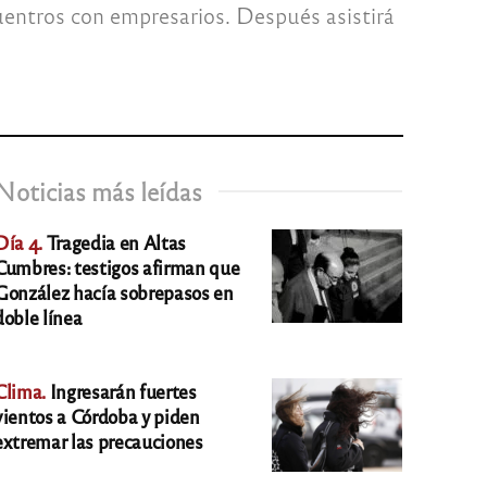
cuentros con empresarios. Después asistirá
Noticias más leídas
Día 4.
Tragedia en Altas
Cumbres: testigos afirman que
González hacía sobrepasos en
doble línea
Clima.
Ingresarán fuertes
vientos a Córdoba y piden
extremar las precauciones