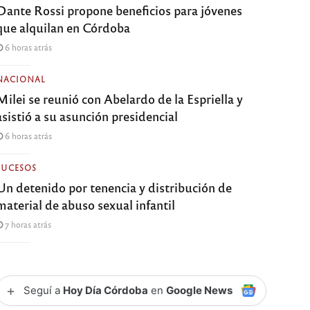
Dante Rossi propone beneficios para jóvenes
que alquilan en Córdoba
6 horas atrás
NACIONAL
Milei se reunió con Abelardo de la Espriella y
asistió a su asunción presidencial
6 horas atrás
SUCESOS
Un detenido por tenencia y distribución de
material de abuso sexual infantil
7 horas atrás
+
Seguí a
Hoy Día Córdoba
en
Google News