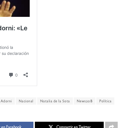
 Adorni
Nacional
Natalia de la Sota
News20B
Política
 en Facebook
Compartir en Twitter