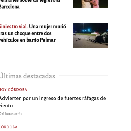
Barcelona
Siniestro vial.
Una mujer murió
tras un choque entre dos
vehículos en barrio Palmar
Últimas destacadas
HOY CÓRDOBA
Advierten por un ingreso de fuertes ráfagas de
viento
6 horas atrás
CÓRDOBA