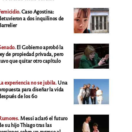
Femicidio.
Caso Agostina:
detuvieron a dos inquilinos de
Barrelier
Senado.
El Gobierno aprobó la
ley de propiedad privada, pero
tuvo que quitar otro capítulo
La experiencia no se jubila.
Una
propuesta para diseñar la vida
después de los 60
Rumores.
Messi aclaró el futuro
de su hijo Thiago tras las
versiones sobre un regreso al