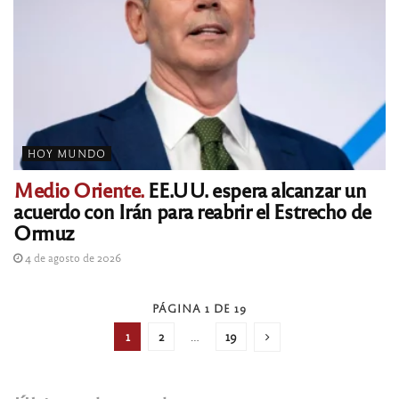
HOY MUNDO
Medio Oriente.
EE.UU. espera alcanzar un
acuerdo con Irán para reabrir el Estrecho de
Ormuz
4 de agosto de 2026
PÁGINA 1 DE 19
1
2
…
19