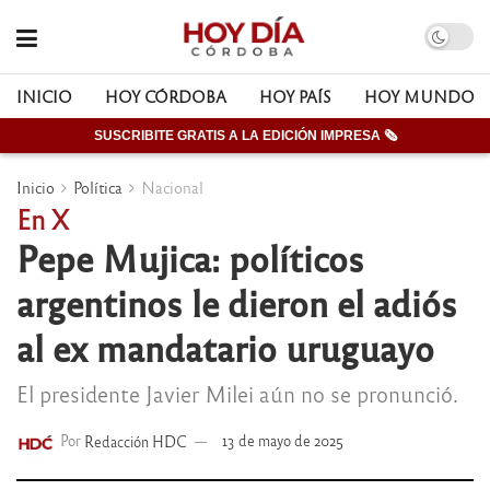
INICIO
HOY CÓRDOBA
HOY PAÍS
HOY MUNDO
SUSCRIBITE GRATIS A LA EDICIÓN IMPRESA 🗞
Inicio
Política
Nacional
En X
Pepe Mujica: políticos
argentinos le dieron el adiós
al ex mandatario uruguayo
El presidente Javier Milei aún no se pronunció.
Por
Redacción HDC
13 de mayo de 2025