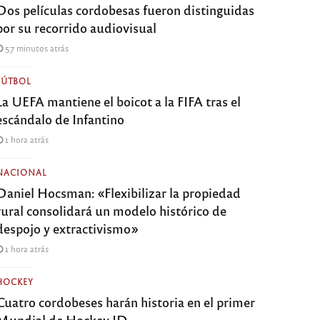
Dos películas cordobesas fueron distinguidas
por su recorrido audiovisual
57 minutos atrás
FÚTBOL
La UEFA mantiene el boicot a la FIFA tras el
escándalo de Infantino
1 hora atrás
NACIONAL
Daniel Hocsman: «Flexibilizar la propiedad
rural consolidará un modelo histórico de
despojo y extractivismo»
1 hora atrás
HOCKEY
Cuatro cordobeses harán historia en el primer
Mundial de Hockey ID