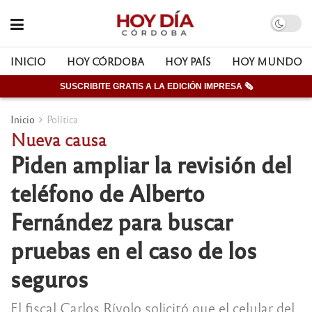
INICIO
HOY CÓRDOBA
HOY PAÍS
HOY MUNDO
SUSCRIBITE GRATIS A LA EDICIÓN IMPRESA 🗞
Inicio
Política
Nueva causa
Piden ampliar la revisión del
teléfono de Alberto
Fernández para buscar
pruebas en el caso de los
seguros
El fiscal Carlos Rívolo solicitó que el celular del