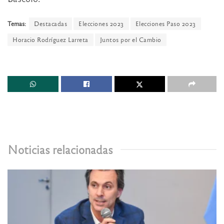
Temas:
Destacadas
Elecciones 2023
Elecciones Paso 2023
Horacio Rodríguez Larreta
Juntos por el Cambio
Noticias relacionadas