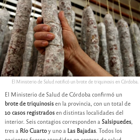
El Ministerio de Salud notificó un brote de triquinosis en Córdoba.
El Ministerio de Salud de Córdoba confirmó un
brote de triquinosis
en la provincia, con un total de
10 casos registrados
en distintas localidades del
interior. Seis contagios corresponden a
Salsipuedes
,
tres a
Río Cuarto
y uno a
Las Bajadas
. Todos los
pacientes fueron atendidos en centros de salud