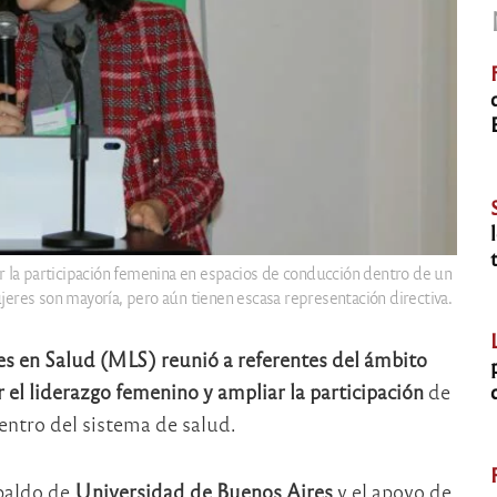
 la participación femenina en espacios de conducción dentro de un
eres son mayoría, pero aún tienen escasa representación directiva.
es en Salud (MLS) reunió a referentes del ámbito
r el liderazgo femenino y ampliar la participación
de
entro del sistema de salud.
paldo de
Universidad de Buenos Aires
y el apoyo de