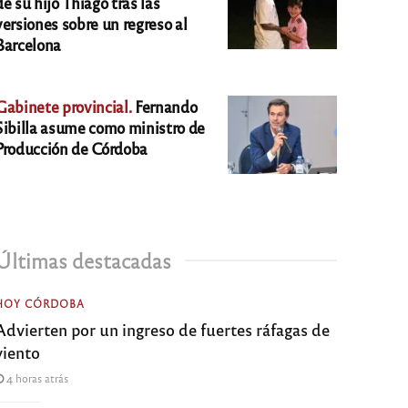
de su hijo Thiago tras las
versiones sobre un regreso al
Barcelona
Gabinete provincial.
Fernando
Sibilla asume como ministro de
Producción de Córdoba
Últimas destacadas
HOY CÓRDOBA
Advierten por un ingreso de fuertes ráfagas de
viento
4 horas atrás