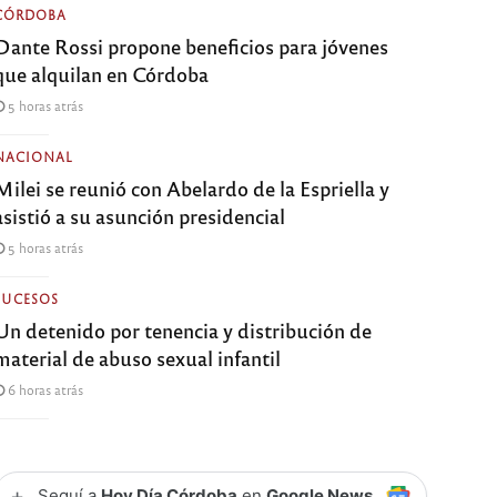
CÓRDOBA
Dante Rossi propone beneficios para jóvenes
que alquilan en Córdoba
5 horas atrás
NACIONAL
Milei se reunió con Abelardo de la Espriella y
asistió a su asunción presidencial
5 horas atrás
SUCESOS
Un detenido por tenencia y distribución de
material de abuso sexual infantil
6 horas atrás
+
Seguí a
Hoy Día Córdoba
en
Google News