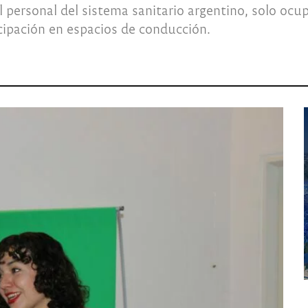
personal del sistema sanitario argentino, solo ocu
cipación en espacios de conducción.