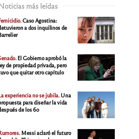
Noticias más leídas
Femicidio.
Caso Agostina:
detuvieron a dos inquilinos de
Barrelier
Senado.
El Gobierno aprobó la
ley de propiedad privada, pero
tuvo que quitar otro capítulo
La experiencia no se jubila.
Una
propuesta para diseñar la vida
después de los 60
Rumores.
Messi aclaró el futuro