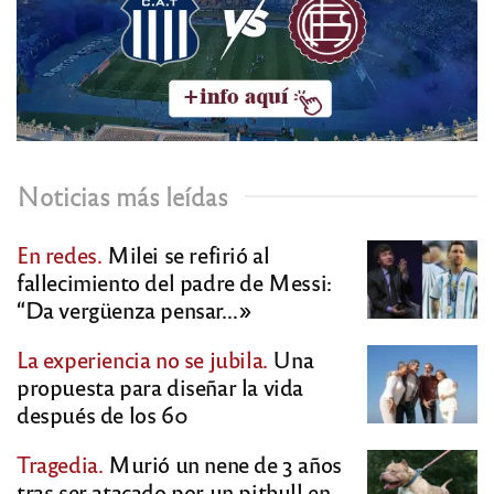
Noticias más leídas
En redes.
Milei se refirió al
fallecimiento del padre de Messi:
“Da vergüenza pensar…»
La experiencia no se jubila.
Una
propuesta para diseñar la vida
después de los 60
Tragedia.
Murió un nene de 3 años
tras ser atacado por un pitbull en