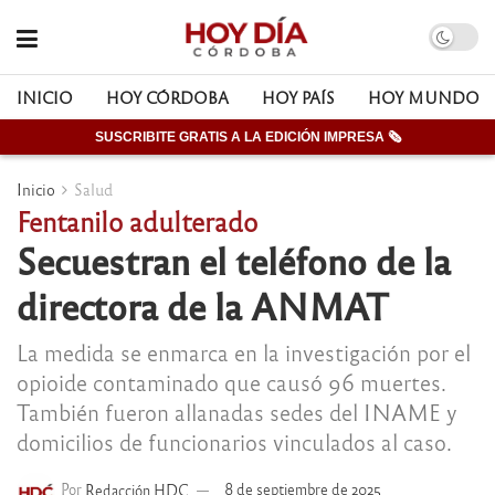
INICIO
HOY CÓRDOBA
HOY PAÍS
HOY MUNDO
SUSCRIBITE GRATIS A LA EDICIÓN IMPRESA 🗞
Inicio
Salud
Fentanilo adulterado
Secuestran el teléfono de la
directora de la ANMAT
La medida se enmarca en la investigación por el
opioide contaminado que causó 96 muertes.
También fueron allanadas sedes del INAME y
domicilios de funcionarios vinculados al caso.
Por
Redacción HDC
8 de septiembre de 2025