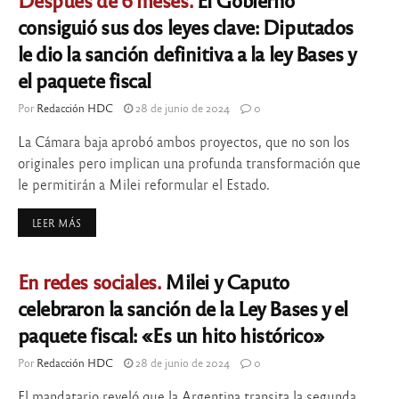
consiguió sus dos leyes clave: Diputados
le dio la sanción definitiva a la ley Bases y
el paquete fiscal
Por
Redacción HDC
28 de junio de 2024
0
La Cámara baja aprobó ambos proyectos, que no son los
originales pero implican una profunda transformación que
le permitirán a Milei reformular el Estado.
LEER MÁS
En redes sociales.
Milei y Caputo
celebraron la sanción de la Ley Bases y el
paquete fiscal: «Es un hito histórico»
Por
Redacción HDC
28 de junio de 2024
0
El mandatario reveló que la Argentina transita la segunda