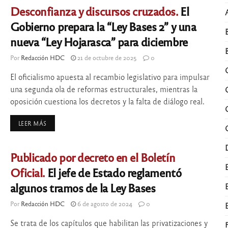
Desconfianza y discursos cruzados.
El
Gobierno prepara la “Ley Bases 2” y una
nueva “Ley Hojarasca” para diciembre
Por
Redacción HDC
21 de octubre de 2025
0
El oficialismo apuesta al recambio legislativo para impulsar
una segunda ola de reformas estructurales, mientras la
oposición cuestiona los decretos y la falta de diálogo real.
LEER MÁS
Publicado por decreto en el Boletín
Oficial.
El jefe de Estado reglamentó
algunos tramos de la Ley Bases
Por
Redacción HDC
6 de agosto de 2024
0
Se trata de los capítulos que habilitan las privatizaciones y