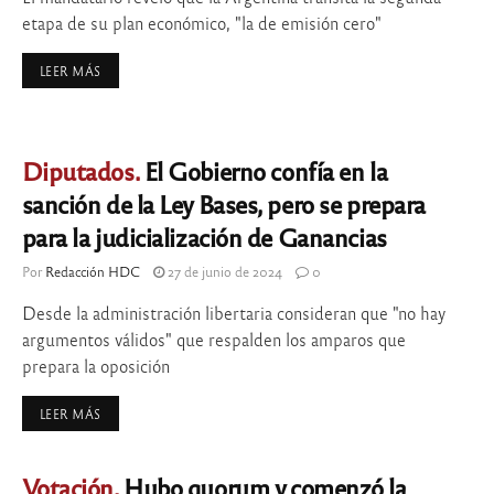
etapa de su plan económico, "la de emisión cero"
LEER MÁS
Diputados.
El Gobierno confía en la
sanción de la Ley Bases, pero se prepara
para la judicialización de Ganancias
Por
Redacción HDC
27 de junio de 2024
0
Desde la administración libertaria consideran que "no hay
argumentos válidos" que respalden los amparos que
prepara la oposición
LEER MÁS
Votación.
Hubo quorum y comenzó la