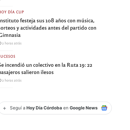
HOY DÍA CLIP
Instituto festeja sus 108 años con música,
sorteos y actividades antes del partido con
Gimnasia
2 horas atrás
SUCESOS
Se incendió un colectivo en la Ruta 19: 22
pasajeros salieron ilesos
2 horas atrás
+
Seguí a
Hoy Día Córdoba
en
Google News