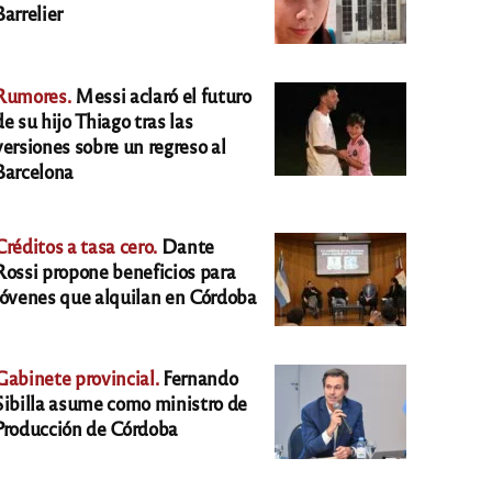
Barrelier
Rumores.
Messi aclaró el futuro
de su hijo Thiago tras las
versiones sobre un regreso al
Barcelona
Créditos a tasa cero.
Dante
Rossi propone beneficios para
jóvenes que alquilan en Córdoba
Gabinete provincial.
Fernando
Sibilla asume como ministro de
Producción de Córdoba