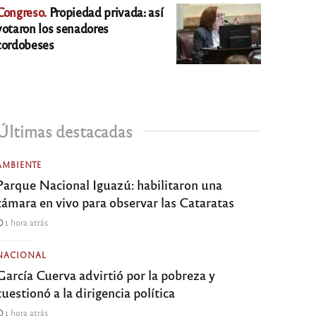
Congreso.
Propiedad privada: así
votaron los senadores
cordobeses
Últimas destacadas
AMBIENTE
Parque Nacional Iguazú: habilitaron una
cámara en vivo para observar las Cataratas
1 hora atrás
NACIONAL
García Cuerva advirtió por la pobreza y
cuestionó a la dirigencia política
1 hora atrás