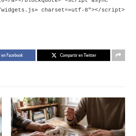
20</a></blockquote> <script async
/widgets.js» charset=»utf-8″></script>
 en Facebook
Compartir en Twitter