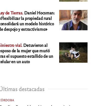
Ley de Tierras.
Daniel Hocsman:
«Flexibilizar la propiedad rural
consolidará un modelo histórico
de despojo y extractivismo»
Siniestro vial.
Detuvieron al
esposo de la mujer que murió
tras el supuesto estallido de un
celular en un auto
Últimas destacadas
CÓRDOBA