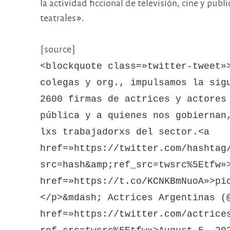
la actividad ficcional de televisión, cine y publ
teatrales».
{source}
<blockquote class=»twitter-tweet»
colegas y org., impulsamos la sig
2600 firmas de actrices y actores
pública y a quienes nos gobiernan
lxs trabajadorxs del sector.<a
href=»https://twitter.com/hashtag
src=hash&amp;ref_src=twsrc%5Etfw»
href=»https://t.co/KCNKBmNuoA»>pi
</p>&mdash; Actrices Argentinas (
href=»https://twitter.com/actrice