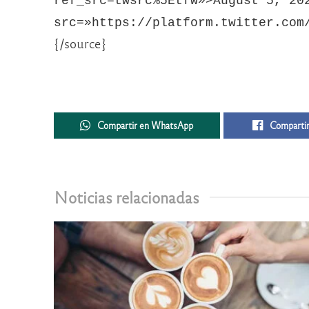
ref_src=twsrc%5Etfw»>August 5, 20
src=»https://platform.twitter.com
{/source}
Compartir en WhatsApp
Compartir
Noticias relacionadas