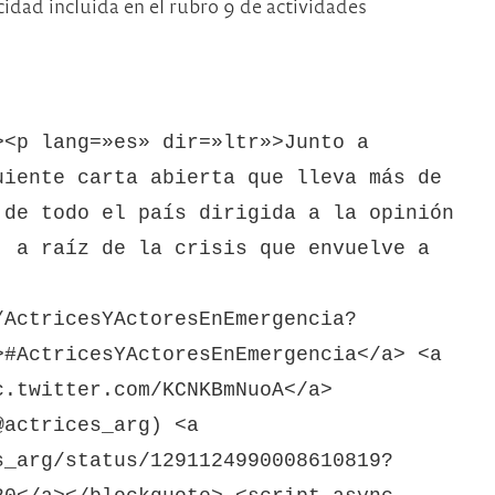
icidad incluida en el rubro 9 de actividades
><p lang=»es» dir=»ltr»>Junto a
uiente carta abierta que lleva más de
 de todo el país dirigida a la opinión
, a raíz de la crisis que envuelve a
/ActricesYActoresEnEmergencia?
>#ActricesYActoresEnEmergencia</a> <a
c.twitter.com/KCNKBmNuoA</a>
@actrices_arg) <a
s_arg/status/1291124990008610819?