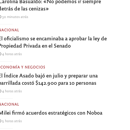
Carolina Basualdo: «No podemos ir siempre
detrás de las cenizas»
30 minutos atrás
NACIONAL
El oficialismo se encaminaba a aprobar la ley de
Propiedad Privada en el Senado
4 horas atrás
ECONOMÍA Y NEGOCIOS
El Índice Asado bajó en julio y preparar una
parrillada costó $142.900 para 10 personas
4 horas atrás
NACIONAL
Milei firmó acuerdos estratégicos con Noboa
5 horas atrás