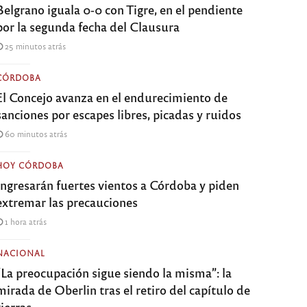
Belgrano iguala 0-0 con Tigre, en el pendiente
por la segunda fecha del Clausura
25 minutos atrás
CÓRDOBA
El Concejo avanza en el endurecimiento de
sanciones por escapes libres, picadas y ruidos
60 minutos atrás
HOY CÓRDOBA
Ingresarán fuertes vientos a Córdoba y piden
extremar las precauciones
1 hora atrás
NACIONAL
“La preocupación sigue siendo la misma”: la
mirada de Oberlin tras el retiro del capítulo de
tierras