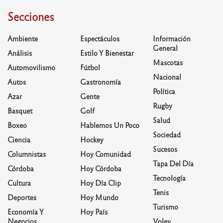
Secciones
Ambiente
Espectáculos
Información
General
Análisis
Estilo Y Bienestar
Mascotas
Automovilismo
Fútbol
Nacional
Autos
Gastronomía
Política
Azar
Gente
Rugby
Basquet
Golf
Salud
Boxeo
Hablemos Un Poco
Sociedad
Ciencia
Hockey
Sucesos
Columnistas
Hoy Comunidad
Tapa Del Día
Córdoba
Hoy Córdoba
Tecnología
Cultura
Hoy Día Clip
Tenis
Deportes
Hoy Mundo
Turismo
Economía Y
Hoy País
Negocios
Voley