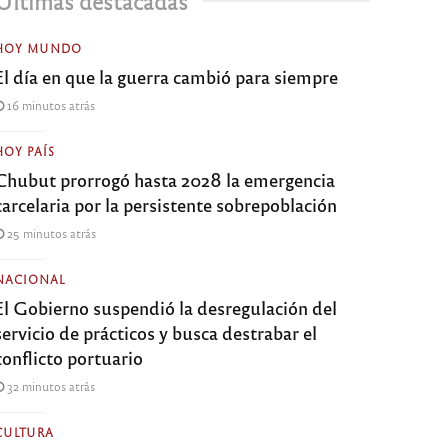
Últimas destacadas
HOY MUNDO
El día en que la guerra cambió para siempre
16 minutos atrás
HOY PAÍS
Chubut prorrogó hasta 2028 la emergencia
carcelaria por la persistente sobrepoblación
25 minutos atrás
NACIONAL
El Gobierno suspendió la desregulación del
servicio de prácticos y busca destrabar el
conflicto portuario
32 minutos atrás
CULTURA