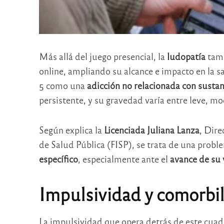
Más allá del juego presencial, la
ludopatía
tamb
online, ampliando su alcance e impacto en la s
5 como una
adicción no relacionada con sustan
persistente, y su gravedad varía entre leve, m
Según explica la
Licenciada Juliana Lanza
, Dire
de Salud Pública (FISP), se trata de una prob
específico
, especialmente ante el
avance de su v
Impulsividad y comorbi
La impulsividad que opera detrás de este cuadr