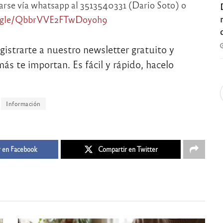
arse vía whatsapp al 3513540331 (Dario Soto) o
s.gle/QbbrVVE2FTwDoyoh9
egistrarte a nuestro newsletter gratuito y
ás te importan. Es fácil y rápido, hacelo
Información
 en Facebook
Compartir en Twitter