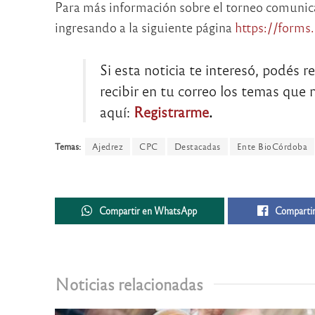
Para más información sobre el torneo comunic
ingresando a la siguiente página
https://form
Si esta noticia te interesó, podés r
recibir en tu correo los temas que m
aquí:
Registrarme
.
Temas:
Ajedrez
CPC
Destacadas
Ente BioCórdoba
Compartir en WhatsApp
Compartir
Noticias relacionadas