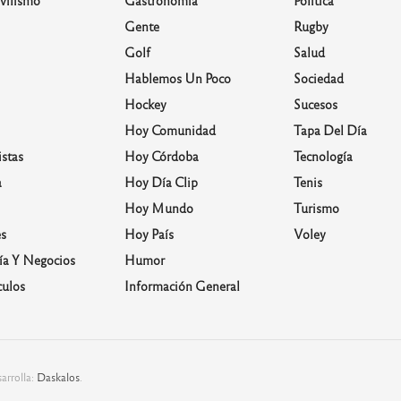
vilismo
Gastronomía
Política
Gente
Rugby
Golf
Salud
Hablemos Un Poco
Sociedad
Hockey
Sucesos
Hoy Comunidad
Tapa Del Día
stas
Hoy Córdoba
Tecnología
a
Hoy Día Clip
Tenis
Hoy Mundo
Turismo
s
Hoy País
Voley
a Y Negocios
Humor
culos
Información General
arrolla:
Daskalos
.