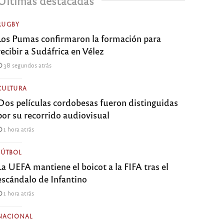
Últimas destacadas
RUGBY
Los Pumas confirmaron la formación para
recibir a Sudáfrica en Vélez
38 segundos atrás
CULTURA
Dos películas cordobesas fueron distinguidas
por su recorrido audiovisual
1 hora atrás
FÚTBOL
La UEFA mantiene el boicot a la FIFA tras el
escándalo de Infantino
1 hora atrás
NACIONAL