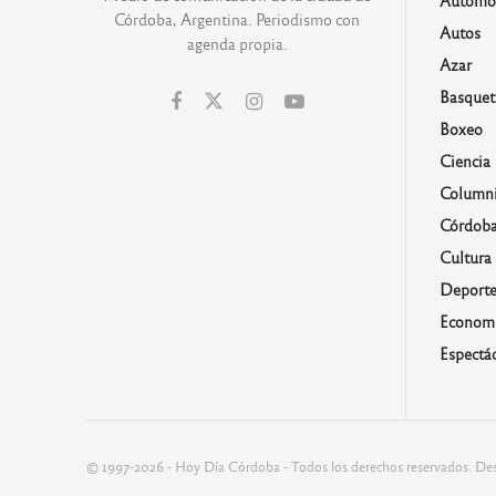
Automo
Córdoba, Argentina. Periodismo con
Autos
agenda propia.
Azar
Basquet
Boxeo
Ciencia
Columni
Córdob
Cultura
Deporte
Economí
Espectá
© 1997-2026 - Hoy Día Córdoba - Todos los derechos reservados. Des