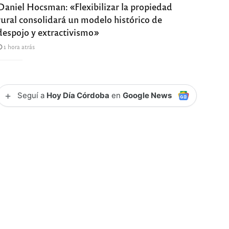
Daniel Hocsman: «Flexibilizar la propiedad
rural consolidará un modelo histórico de
despojo y extractivismo»
1 hora atrás
+
Seguí a
Hoy Día Córdoba
en
Google News