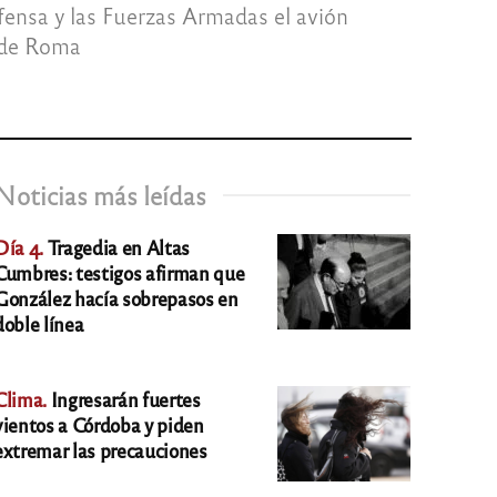
efensa y las Fuerzas Armadas el avión
o de Roma
Noticias más leídas
Día 4.
Tragedia en Altas
Cumbres: testigos afirman que
González hacía sobrepasos en
doble línea
Clima.
Ingresarán fuertes
vientos a Córdoba y piden
extremar las precauciones