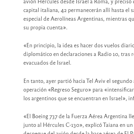
avión Hércules desde Israel a Roma, y precisó 
capital italiana, 42 permanecerán allí hasta el
especial de Aerolíneas Argentinas, mientras qu
su propia cuenta».
«En principio, la idea es hacer dos vuelos diari
diplomático en declaraciones a Radio 10, tras r
evacuados de Israel.
En tanto, ayer partió hacia Tel Aviv el segundo
operación «Regreso Seguro» para «intensificar 
los argentinos que se encuentran en Israel», in
«El Boeing 737 de la Fuerza Aérea Argentina ll
junto al Hércules C-130», explicó Taiana en un
despegue del avión desde la base aérea de El P