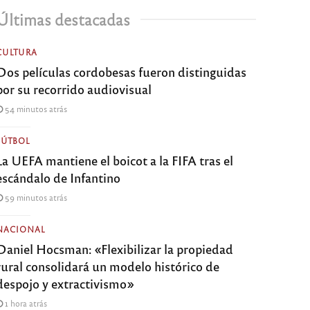
Últimas destacadas
CULTURA
Dos películas cordobesas fueron distinguidas
por su recorrido audiovisual
54 minutos atrás
FÚTBOL
La UEFA mantiene el boicot a la FIFA tras el
escándalo de Infantino
59 minutos atrás
NACIONAL
Daniel Hocsman: «Flexibilizar la propiedad
rural consolidará un modelo histórico de
despojo y extractivismo»
1 hora atrás