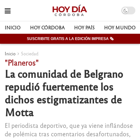
INICIO
HOY CÓRDOBA
HOY PAÍS
HOY MUNDO
SUSCRIBITE GRATIS A LA EDICIÓN IMPRESA 🗞
Inicio
Sociedad
"Planeros"
La comunidad de Belgrano
repudió fuertemente los
dichos estigmatizantes de
Motta
El periodista deportivo, que ya viene inflándose
de polémica tras comentarios desafortunados,