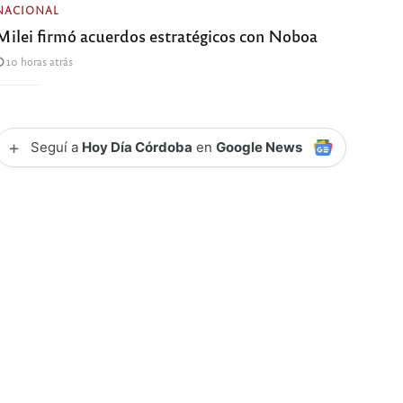
NACIONAL
Milei firmó acuerdos estratégicos con Noboa
10 horas atrás
+
Seguí a
Hoy Día Córdoba
en
Google News