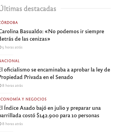
Últimas destacadas
CÓRDOBA
Carolina Basualdo: «No podemos ir siempre
detrás de las cenizas»
5 horas atrás
NACIONAL
El oficialismo se encaminaba a aprobar la ley de
Propiedad Privada en el Senado
8 horas atrás
ECONOMÍA Y NEGOCIOS
El Índice Asado bajó en julio y preparar una
parrillada costó $142.900 para 10 personas
8 horas atrás