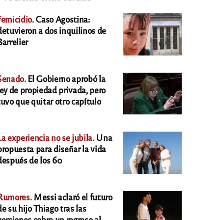
Femicidio.
Caso Agostina:
detuvieron a dos inquilinos de
Barrelier
Senado.
El Gobierno aprobó la
ley de propiedad privada, pero
tuvo que quitar otro capítulo
La experiencia no se jubila.
Una
propuesta para diseñar la vida
después de los 60
Rumores.
Messi aclaró el futuro
de su hijo Thiago tras las
versiones sobre un regreso al