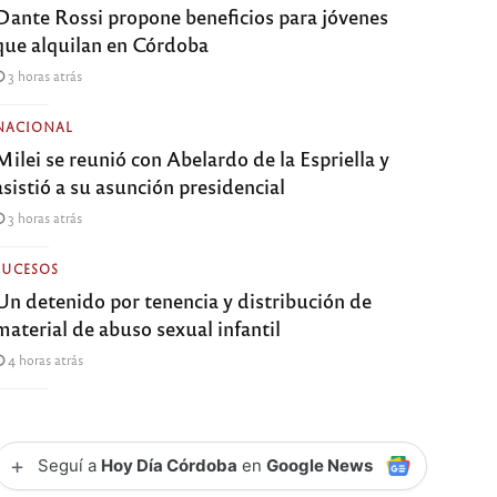
Dante Rossi propone beneficios para jóvenes
que alquilan en Córdoba
3 horas atrás
NACIONAL
Milei se reunió con Abelardo de la Espriella y
asistió a su asunción presidencial
3 horas atrás
SUCESOS
Un detenido por tenencia y distribución de
material de abuso sexual infantil
4 horas atrás
+
Seguí a
Hoy Día Córdoba
en
Google News