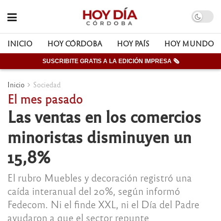
INICIO
HOY CÓRDOBA
HOY PAÍS
HOY MUNDO
SUSCRIBITE GRATIS A LA EDICIÓN IMPRESA 🗞
Inicio
Sociedad
El mes pasado
Las ventas en los comercios
minoristas disminuyen un
15,8%
El rubro Muebles y decoración registró una
caída interanual del 20%, según informó
Fedecom. Ni el finde XXL, ni el Día del Padre
ayudaron a que el sector repunte