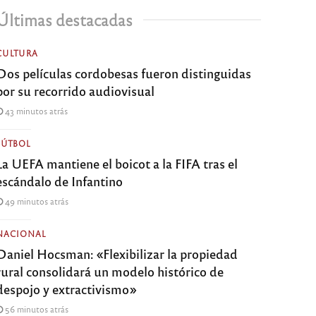
Últimas destacadas
CULTURA
Dos películas cordobesas fueron distinguidas
por su recorrido audiovisual
43 minutos atrás
FÚTBOL
La UEFA mantiene el boicot a la FIFA tras el
escándalo de Infantino
49 minutos atrás
NACIONAL
Daniel Hocsman: «Flexibilizar la propiedad
rural consolidará un modelo histórico de
despojo y extractivismo»
56 minutos atrás