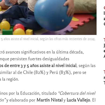
5 años asiste al nivel inicial, según las cifras más recientes de 2024.
ó avances significativos en la última década,
unque persisten fuertes desigualdades
de entre 3 y 5 años asiste al nivel inicial
, según las
 similar al de Chile (82%) y Perú (83%), pero se
 la región.
nos por la Educación, titulado
“Cobertura del nivel
ón”
y elaborado por
Martín Nistal
y
Lucía Vallejo
. El