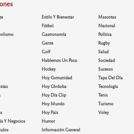
iones
te
Estilo Y Bienestar
Mascotas
Fútbol
Nacional
vilismo
Gastronomía
Política
Gente
Rugby
Golf
Salud
Hablemos Un Poco
Sociedad
Hockey
Sucesos
Hoy Comunidad
Tapa Del Día
stas
Hoy Córdoba
Tecnología
a
Hoy Día Clip
Tenis
Hoy Mundo
Turismo
s
Hoy País
Voley
a Y Negocios
Humor
culos
Información General