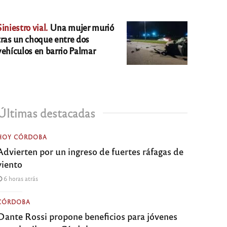
Siniestro vial.
Una mujer murió
tras un choque entre dos
vehículos en barrio Palmar
Últimas destacadas
HOY CÓRDOBA
Advierten por un ingreso de fuertes ráfagas de
viento
6 horas atrás
CÓRDOBA
Dante Rossi propone beneficios para jóvenes