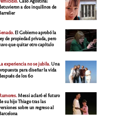
Femicidio.
Caso Agostina:
detuvieron a dos inquilinos de
Barrelier
Senado.
El Gobierno aprobó la
ley de propiedad privada, pero
tuvo que quitar otro capítulo
La experiencia no se jubila.
Una
propuesta para diseñar la vida
después de los 60
Rumores.
Messi aclaró el futuro
de su hijo Thiago tras las
versiones sobre un regreso al
Barcelona