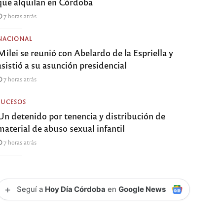
que alquilan en Córdoba
7 horas atrás
NACIONAL
Milei se reunió con Abelardo de la Espriella y
asistió a su asunción presidencial
7 horas atrás
SUCESOS
Un detenido por tenencia y distribución de
material de abuso sexual infantil
7 horas atrás
+
Seguí a
Hoy Día Córdoba
en
Google News