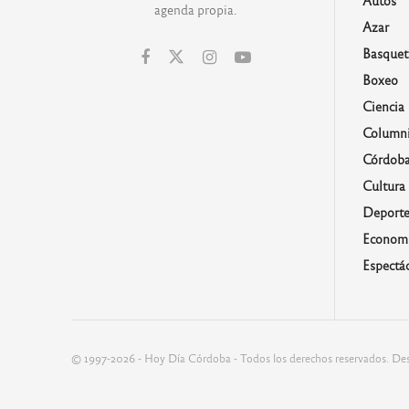
agenda propia.
Azar
Basquet
Boxeo
Ciencia
Columni
Córdob
Cultura
Deporte
Economí
Espectá
© 1997-2026 - Hoy Día Córdoba - Todos los derechos reservados. Des