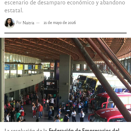
escenario de desamparo económico y abandono
estatal.
Por
Naitria
21 de mayo de 2026
La resolución de la
Federación de Empresarios del