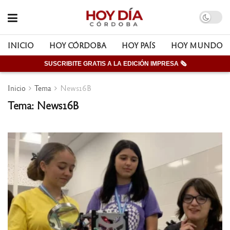
INICIO
HOY CÓRDOBA
HOY PAÍS
HOY MUNDO
SUSCRIBITE GRATIS A LA EDICIÓN IMPRESA 🗞
Inicio
Tema
News16B
Tema: News16B