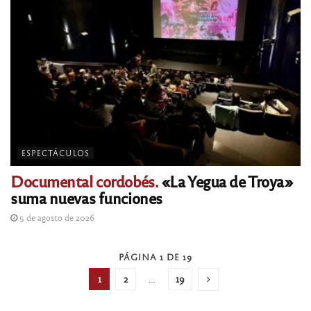
ESPECTÁCULOS
Documental cordobés.
«La Yegua de Troya»
suma nuevas funciones
5 de agosto de 2026
PÁGINA 1 DE 19
1
2
…
19