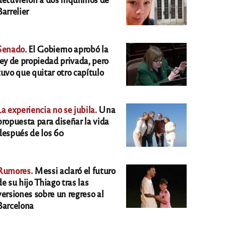
Barrelier
Senado.
El Gobierno aprobó la
ley de propiedad privada, pero
tuvo que quitar otro capítulo
La experiencia no se jubila.
Una
propuesta para diseñar la vida
después de los 60
Rumores.
Messi aclaró el futuro
de su hijo Thiago tras las
versiones sobre un regreso al
Barcelona