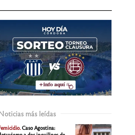
Noticias más leídas
Femicidio.
Caso Agostina:
detuvieron a dos inquilinos de