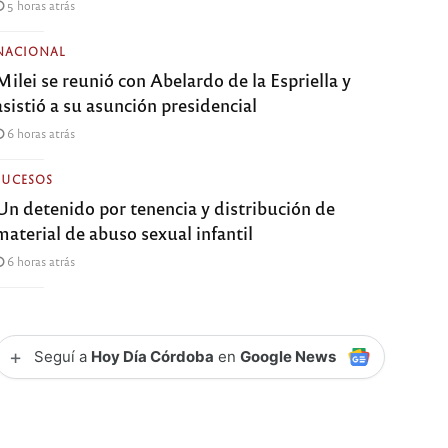
5 horas atrás
NACIONAL
Milei se reunió con Abelardo de la Espriella y
asistió a su asunción presidencial
6 horas atrás
SUCESOS
Un detenido por tenencia y distribución de
material de abuso sexual infantil
6 horas atrás
+
Seguí a
Hoy Día Córdoba
en
Google News