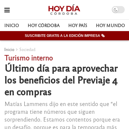
INICIO
HOY CÓRDOBA
HOY PAÍS
HOY MUNDO
SUSCRIBITE GRATIS A LA EDICIÓN IMPRESA 🗞
Inicio
Sociedad
Turismo interno
Último día para aprovechar
los beneficios del Previaje 4
en compras
Matías Lammens dijo en este sentido que “el
programa tiene números que siguen
sorprendiendo. Estamos contentos porque era
un desafío, porque es para la temporada más