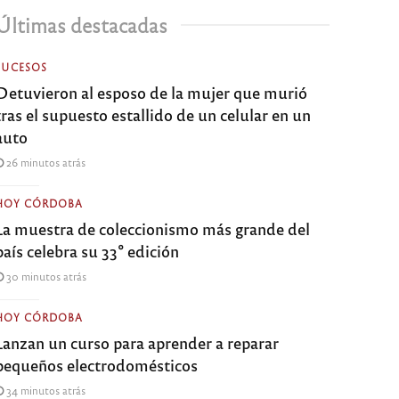
Últimas destacadas
SUCESOS
Detuvieron al esposo de la mujer que murió
tras el supuesto estallido de un celular en un
auto
26 minutos atrás
HOY CÓRDOBA
La muestra de coleccionismo más grande del
país celebra su 33° edición
30 minutos atrás
HOY CÓRDOBA
Lanzan un curso para aprender a reparar
pequeños electrodomésticos
34 minutos atrás