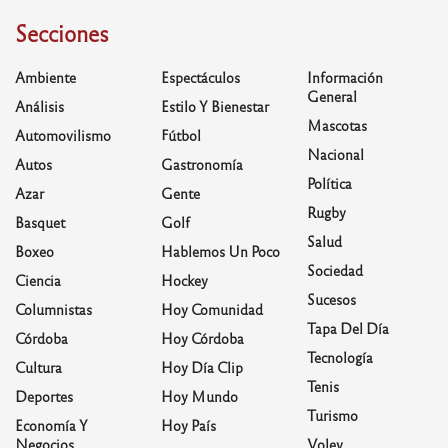
Secciones
Ambiente
Espectáculos
Información
General
Análisis
Estilo Y Bienestar
Mascotas
Automovilismo
Fútbol
Nacional
Autos
Gastronomía
Política
Azar
Gente
Rugby
Basquet
Golf
Salud
Boxeo
Hablemos Un Poco
Sociedad
Ciencia
Hockey
Sucesos
Columnistas
Hoy Comunidad
Tapa Del Día
Córdoba
Hoy Córdoba
Tecnología
Cultura
Hoy Día Clip
Tenis
Deportes
Hoy Mundo
Turismo
Economía Y
Hoy País
Negocios
Voley