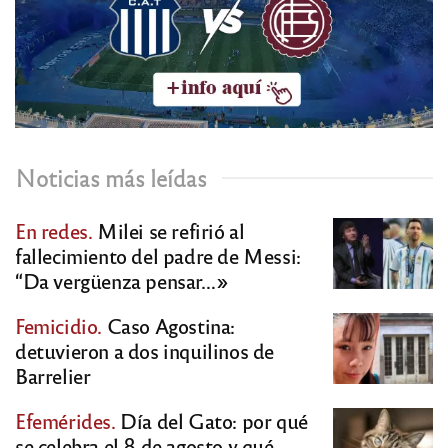
Noticias más leídas
En redes.
Milei se refirió al
fallecimiento del padre de Messi:
“Da vergüenza pensar…»
Femicidio.
Caso Agostina:
detuvieron a dos inquilinos de
Barrelier
Efemérides.
Día del Gato: por qué
se celebra el 8 de agosto y qué