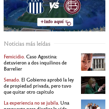
Noticias más leídas
Femicidio.
Caso Agostina:
detuvieron a dos inquilinos de
Barrelier
Senado.
El Gobierno aprobó la ley
de propiedad privada, pero tuvo
que quitar otro capítulo
La experiencia no se jubila.
Una
propuesta para diseñar la vida