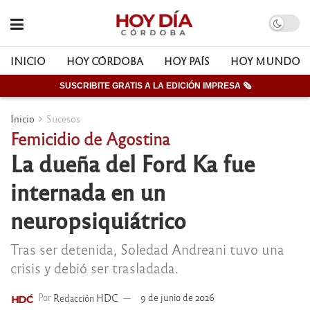
INICIO
HOY CÓRDOBA
HOY PAÍS
HOY MUNDO
SUSCRIBITE GRATIS A LA EDICIÓN IMPRESA 🗞
Inicio
Sucesos
Femicidio de Agostina
La dueña del Ford Ka fue
internada en un
neuropsiquiátrico
Tras ser detenida, Soledad Andreani tuvo una
crisis y debió ser trasladada.
Por
Redacción HDC
9 de junio de 2026