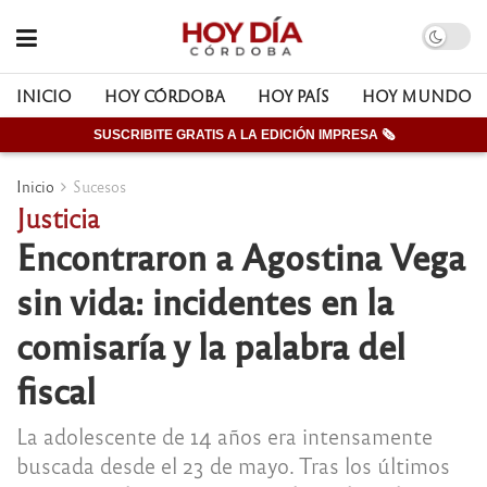
INICIO
HOY CÓRDOBA
HOY PAÍS
HOY MUNDO
SUSCRIBITE GRATIS A LA EDICIÓN IMPRESA 🗞
Inicio
Sucesos
Justicia
Encontraron a Agostina Vega
sin vida: incidentes en la
comisaría y la palabra del
fiscal
La adolescente de 14 años era intensamente
buscada desde el 23 de mayo. Tras los últimos