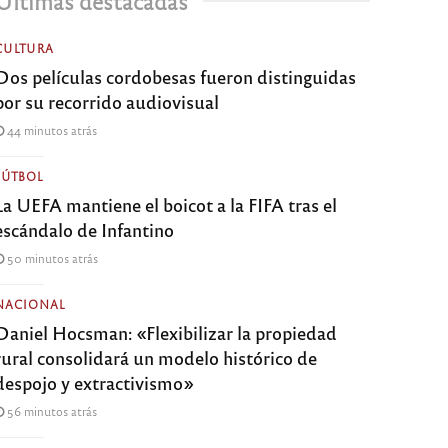
Últimas destacadas
CULTURA
Dos películas cordobesas fueron distinguidas
por su recorrido audiovisual
44 minutos atrás
FÚTBOL
La UEFA mantiene el boicot a la FIFA tras el
escándalo de Infantino
50 minutos atrás
NACIONAL
Daniel Hocsman: «Flexibilizar la propiedad
rural consolidará un modelo histórico de
despojo y extractivismo»
56 minutos atrás