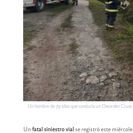
Un hombre de 79 años que conducía un Chevrolet Cruze per
Un
fatal siniestro vial
se registró este miércole