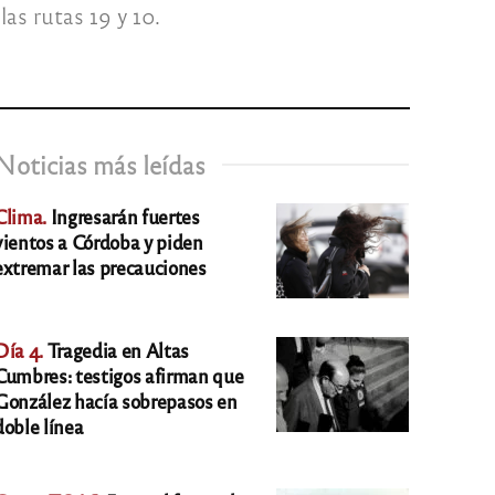
as rutas 19 y 10.
Noticias más leídas
Clima.
Ingresarán fuertes
vientos a Córdoba y piden
extremar las precauciones
Día 4.
Tragedia en Altas
Cumbres: testigos afirman que
González hacía sobrepasos en
doble línea