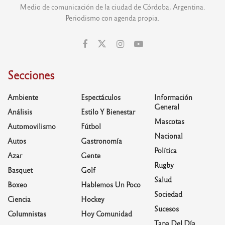
Medio de comunicación de la ciudad de Córdoba, Argentina.
Periodismo con agenda propia.
Secciones
Ambiente
Espectáculos
Información
General
Análisis
Estilo Y Bienestar
Mascotas
Automovilismo
Fútbol
Nacional
Autos
Gastronomía
Política
Azar
Gente
Rugby
Basquet
Golf
Salud
Boxeo
Hablemos Un Poco
Sociedad
Ciencia
Hockey
Sucesos
Columnistas
Hoy Comunidad
Tapa Del Día