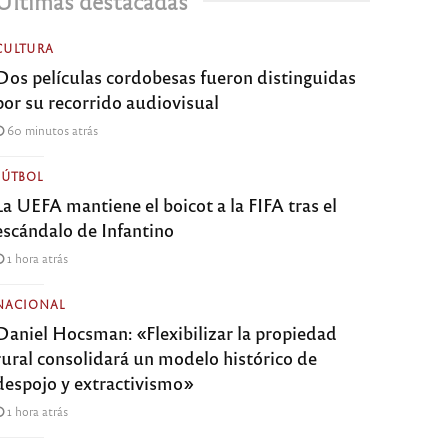
Últimas destacadas
CULTURA
Dos películas cordobesas fueron distinguidas
por su recorrido audiovisual
60 minutos atrás
FÚTBOL
La UEFA mantiene el boicot a la FIFA tras el
escándalo de Infantino
1 hora atrás
NACIONAL
Daniel Hocsman: «Flexibilizar la propiedad
rural consolidará un modelo histórico de
despojo y extractivismo»
1 hora atrás