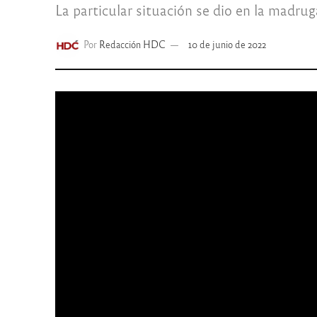
La particular situación se dio en la madru
Por
Redacción HDC
10 de junio de 2022