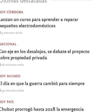
Últimas destacadas
HOY CÓRDOBA
Lanzan un curso para aprender a reparar
pequeños electrodomésticos
3 minutos atrás
NACIONAL
Con eje en los desalojos, se debate el proyecto
sobre propiedad privada
16 minutos atrás
HOY MUNDO
El día en que la guerra cambió para siempre
39 minutos atrás
HOY PAÍS
Chubut prorrogó hasta 2028 la emergencia