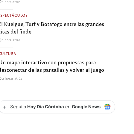
1 hora atrás
ESPECTÁCULOS
El Kuelgue, Turf y Botafogo entre las grandes
citas del finde
1 hora atrás
CULTURA
Un mapa interactivo con propuestas para
desconectar de las pantallas y volver al juego
2 horas atrás
+
Seguí a
Hoy Día Córdoba
en
Google News