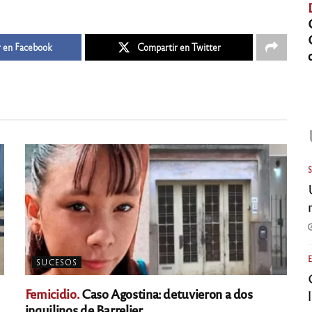
 en Facebook
Compartir en Twitter
SUCESOS
Femicidio.
Caso Agostina: detuvieron a dos
inquilinos de Barrelier