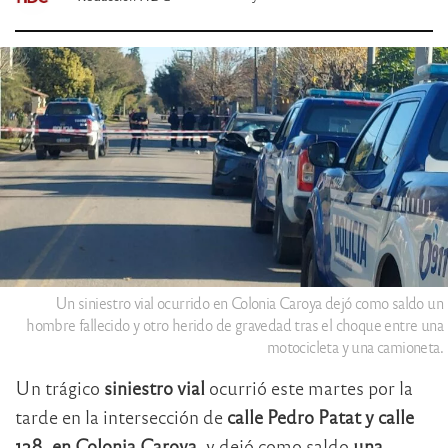
Un siniestro vial ocurrido en Colonia Caroya dejó como saldo un
hombre fallecido y otro herido de gravedad tras el choque entre una
motocicleta y una camioneta.
Un trágico
siniestro vial
ocurrió este martes por la
tarde en la intersección de
calle Pedro Patat y calle
128, en Colonia Caroya
, y dejó como saldo
una