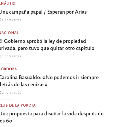
ANÁLISIS
Una campaña papal / Esperan por Arias
2 horas atrás
NACIONAL
El Gobierno aprobó la ley de propiedad
privada, pero tuvo que quitar otro capítulo
2 horas atrás
CÓRDOBA
Carolina Basualdo: «No podemos ir siempre
detrás de las cenizas»
2 horas atrás
CLUB DE LA POROTA
Una propuesta para diseñar la vida después de
los 60