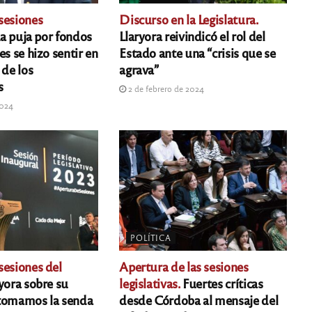
sesiones
Discurso en la Legislatura.
a puja por fondos
Llaryora reivindicó el rol del
es se hizo sentir en
Estado ante una “crisis que se
 de los
agrava”
s
2 de febrero de 2024
2024
POLÍTICA
sesiones del
Apertura de las sesiones
yora sobre su
legislativas.
Fuertes críticas
etomamos la senda
desde Córdoba al mensaje del