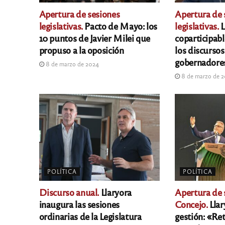
Apertura de sesiones
Apertura de 
legislativas.
Pacto de Mayo: los
legislativas.
L
10 puntos de Javier Milei que
coparticipabl
propuso a la oposición
los discursos
gobernadore
8 de marzo de 2024
8 de marzo de 
POLÍTICA
POLÍTICA
Discurso anual.
Llaryora
Apertura de 
inaugura las sesiones
Concejo.
Llar
ordinarias de la Legislatura
gestión: «R