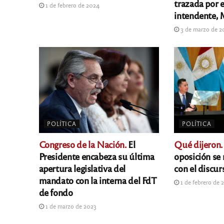
trazada por 
1 de febrero de 2024
intendente, 
3 de marzo de 2
POLÍTICA
POLÍTICA
Congreso de la Nación.
El
Qué dijeron.
Presidente encabeza su última
oposición se 
apertura legislativa del
con el discur
mandato con la interna del FdT
1 de febrero de 
de fondo
1 de marzo de 2023