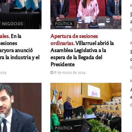
Y NEGOCIOS
POLÍTICA
ales.
En la
Apertura de sesiones
sesiones
ordinarias.
Villarruel abrió la
laryora anunció
Asamblea Legislativa a la
a la industria y el
espera de la llegada del
Presidente
2025
8 de marzo de 2024
POLÍTICA