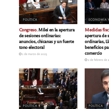
POLÍTICA
ECONOMÍA 
Congreso.
Milei en la apertura
Medidas fisc
de sesiones ordinarias:
apertura de 
anuncios, chicanas y un fuerte
ordinarias, L
tono electoral
beneficios par
comercio
1 de marzo de 2025
2 de febrero de 
POLÍTICA
POLÍTICA