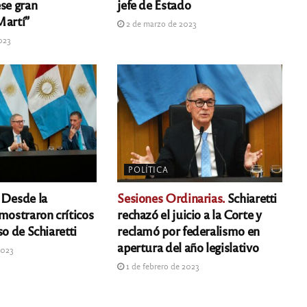
ese gran
jefe de Estado
Martí”
2 de marzo de 2023
023
POLÍTICA
Desde la
Sesiones Ordinarias.
Schiaretti
mostraron críticos
rechazó el juicio a la Corte y
so de Schiaretti
reclamó por federalismo en
apertura del año legislativo
2023
1 de febrero de 2023