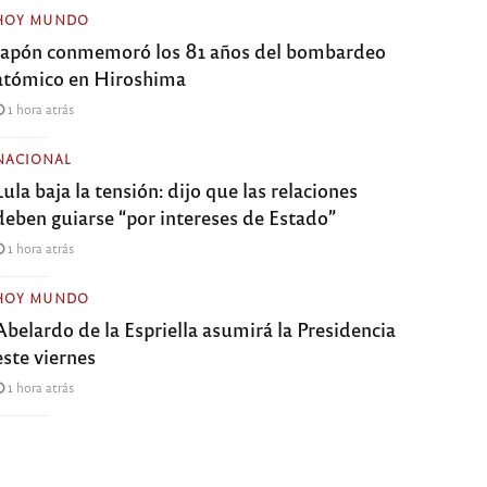
HOY MUNDO
Japón conmemoró los 81 años del bombardeo
atómico en Hiroshima
1 hora atrás
NACIONAL
Lula baja la tensión: dijo que las relaciones
deben guiarse “por intereses de Estado”
1 hora atrás
HOY MUNDO
Abelardo de la Espriella asumirá la Presidencia
este viernes
1 hora atrás