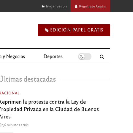
Iniciar Sesión
Regístrate Gratis
🗞️ EDICIÓN PAPEL GRATIS
a y Negocios
Deportes
Últimas destacadas
NACIONAL
Reprimen la protesta contra la Ley de
Propiedad Privada en la Ciudad de Buenos
Aires
36 minutos atrás