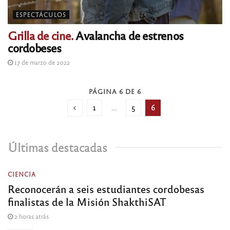
ESPECTÁCULOS
Grilla de cine.
Avalancha de estrenos
cordobeses
17 de marzo de 2022
PÁGINA 6 DE 6
1
…
5
6
Últimas destacadas
CIENCIA
Reconocerán a seis estudiantes cordobesas
finalistas de la Misión ShakthiSAT
2 horas atrás