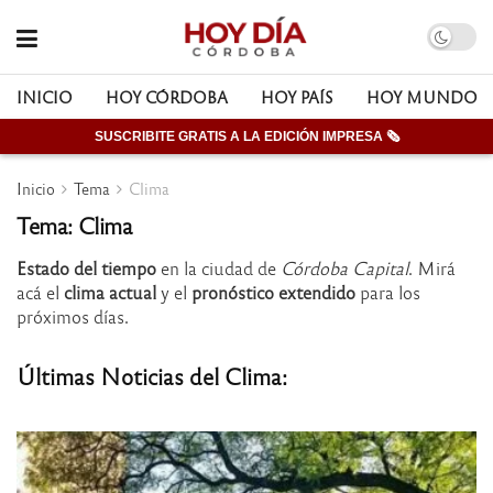
INICIO
HOY CÓRDOBA
HOY PAÍS
HOY MUNDO
SUSCRIBITE GRATIS A LA EDICIÓN IMPRESA 🗞
Inicio
Tema
Clima
Tema: Clima
Estado del tiempo
en la ciudad de
Córdoba Capital
. Mirá
acá el
clima actual
y el
pronóstico extendido
para los
próximos días.
Últimas Noticias del Clima: