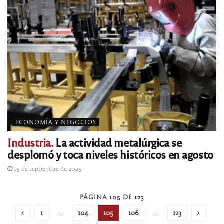
ECONOMÍA Y NEGOCIOS
Industria.
La actividad metalúrgica se
desplomó y toca niveles históricos en agosto
15 de septiembre de 2025
PÁGINA 105 DE 123
1
…
104
105
106
…
123