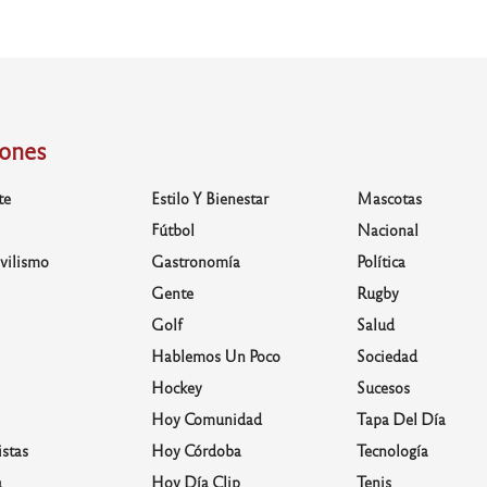
iones
te
Estilo Y Bienestar
Mascotas
Fútbol
Nacional
vilismo
Gastronomía
Política
Gente
Rugby
Golf
Salud
Hablemos Un Poco
Sociedad
Hockey
Sucesos
Hoy Comunidad
Tapa Del Día
stas
Hoy Córdoba
Tecnología
a
Hoy Día Clip
Tenis