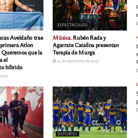
ESPECTÁCULOS
cas Aveldaño trae
Música.
Rubén Rada y
 primera Atlon
Agarrate Catalina presentan
: Queremos que la
Terapia de Murga
a el
25 de septiembre de 2025
o híbrido
 2025
DEPORTES