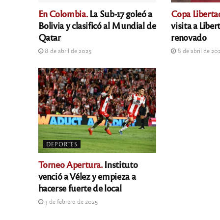
En Colombia.
La Sub-17 goleó a
Copa Liberta
Bolivia y clasificó al Mundial de
visita a Libe
Qatar
renovado
8 de abril de 2025
8 de abril de 20
DEPORTES
Torneo Apertura.
Instituto
venció a Vélez y empieza a
hacerse fuerte de local
3 de febrero de 2025