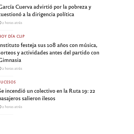
García Cuerva advirtió por la pobreza y
cuestionó a la dirigencia política
2 horas atrás
HOY DÍA CLIP
Instituto festeja sus 108 años con música,
sorteos y actividades antes del partido con
Gimnasia
2 horas atrás
SUCESOS
Se incendió un colectivo en la Ruta 19: 22
pasajeros salieron ilesos
2 horas atrás