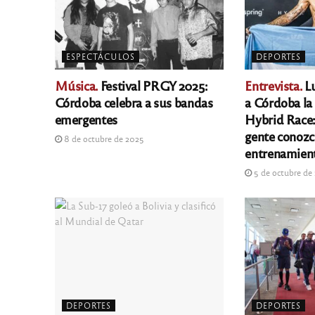
ESPECTÁCULOS
DEPORTES
Música.
Festival PRGY 2025:
Entrevista.
Lu
Córdoba celebra a sus bandas
a Córdoba la
emergentes
Hybrid Race
gente conozc
8 de octubre de 2025
entrenamient
5 de octubre de
DEPORTES
DEPORTES