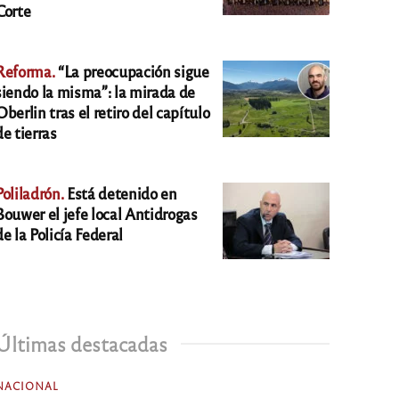
Corte
Reforma.
“La preocupación sigue
siendo la misma”: la mirada de
Oberlin tras el retiro del capítulo
de tierras
Poliladrón.
Está detenido en
Bouwer el jefe local Antidrogas
de la Policía Federal
Últimas destacadas
NACIONAL