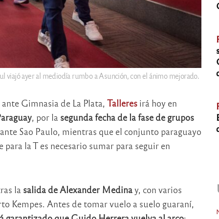
azul viajó ayer al mediodía rumbo a Asunción, con el ánimo mejorado.
al ante Gimnasia de La Plata,
Talleres
irá hoy en
Paraguay
, por la
segunda fecha de la fase de grupos
t ante Sao Paulo, mientras que el conjunto paraguayo
e para la T es necesario sumar para seguir en
ras la
salida de Alexander Medina
y, con varios
rto Kempes. Antes de tomar vuelo a suelo guaraní,
á garantizado que Guido Herrera vuelva al arco
: