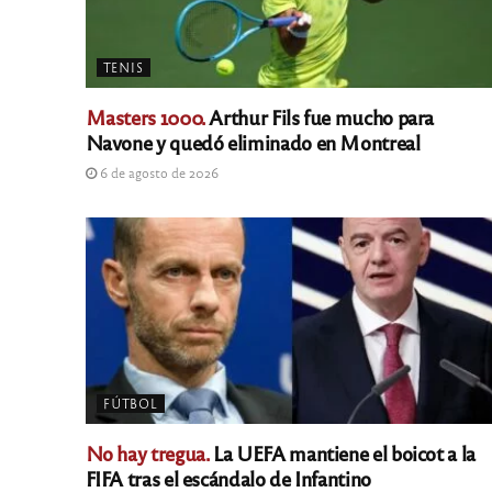
TENIS
Masters 1000.
Arthur Fils fue mucho para
Navone y quedó eliminado en Montreal
6 de agosto de 2026
FÚTBOL
No hay tregua.
La UEFA mantiene el boicot a la
FIFA tras el escándalo de Infantino