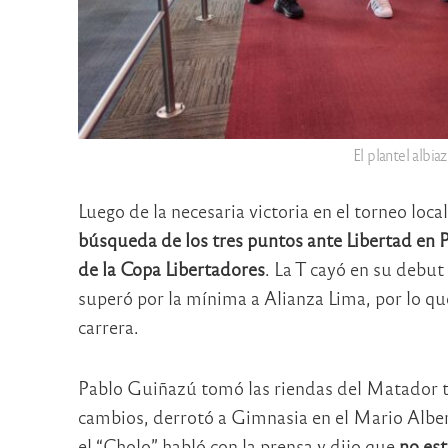
El plantel albi
Luego de la necesaria victoria en el torneo loc
búsqueda de los tres puntos ante Libertad en 
de la Copa Libertadores
. La T cayó en su debu
superó por la mínima a Alianza Lima, por lo qu
carrera.
Pablo Guiñazú tomó las riendas del Matador t
cambios, derrotó a Gimnasia en el Mario Albe
el “Cholo” habló con la prensa y dijo que
no est