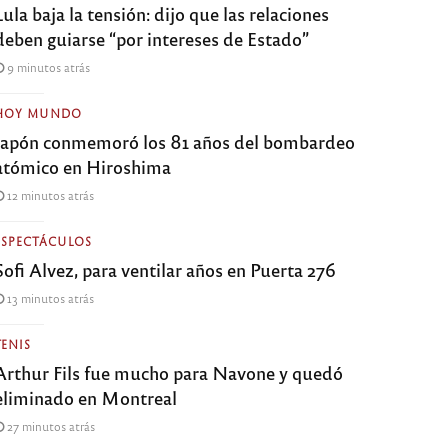
Lula baja la tensión: dijo que las relaciones
deben guiarse “por intereses de Estado”
9 minutos atrás
HOY MUNDO
Japón conmemoró los 81 años del bombardeo
atómico en Hiroshima
12 minutos atrás
ESPECTÁCULOS
Sofi Alvez, para ventilar años en Puerta 276
13 minutos atrás
TENIS
Arthur Fils fue mucho para Navone y quedó
eliminado en Montreal
27 minutos atrás