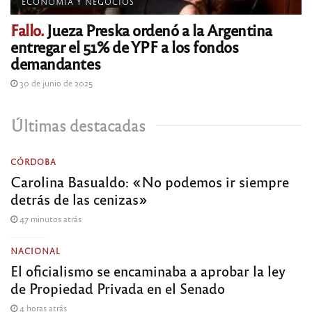
ECONOMÍA Y NEGOCIOS
Fallo.
Jueza Preska ordenó a la Argentina
entregar el 51% de YPF a los fondos
demandantes
30 de junio de 2025
Últimas destacadas
CÓRDOBA
Carolina Basualdo: «No podemos ir siempre
detrás de las cenizas»
47 minutos atrás
NACIONAL
El oficialismo se encaminaba a aprobar la ley
de Propiedad Privada en el Senado
4 horas atrás